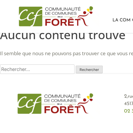
LA COM
Aucun contenu trouvé
Passer
au
contenu
Il semble que nous ne pouvons pas trouver ce que vous re
Rechercher :
2,r
451
02 