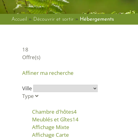
Accueil
»
Découvrir et sortir
»
Hébergements
18
Offre(s)
Affiner ma recherche
Ville
Type
Chambre d'hôtes
4
Meublés et Gîtes
14
Affichage Mixte
Affichage Carte