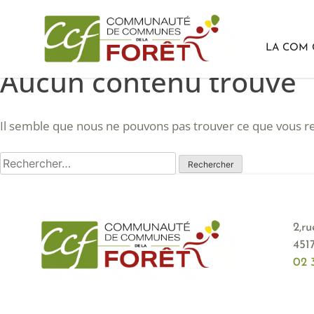
LA COM
Aucun contenu trouvé
Passer
au
contenu
Il semble que nous ne pouvons pas trouver ce que vous re
Rechercher :
2,r
451
02 