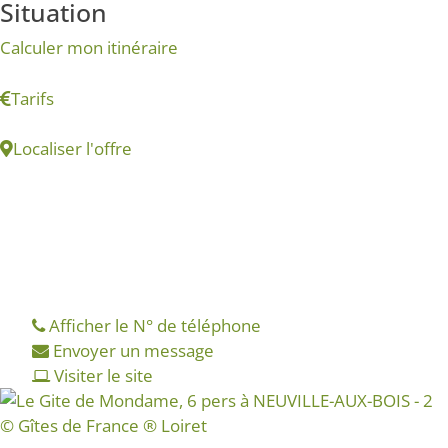
Situation
Leaflet
| ©
OpenStreetMap
contributors
Calculer mon itinéraire
+
−
Tarifs
Localiser l'offre
Le Gite de Mondame, 6 pers
10, rue du Temple
45170
NEUVILLE-AUX-BOIS
Afficher le N° de téléphone
Envoyer un message
Visiter le site